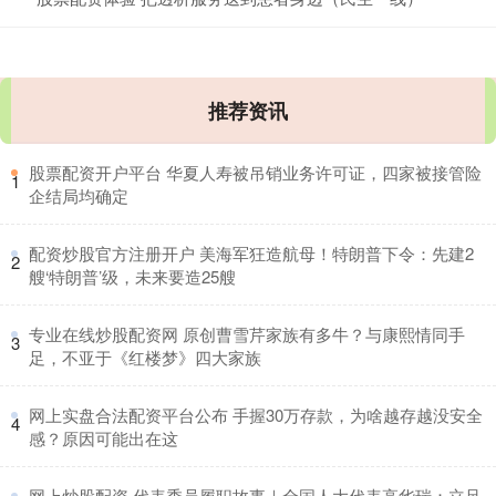
推荐资讯
​股票配资开户平台 华夏人寿被吊销业务许可证，四家被接管险
1
企结局均确定
​配资炒股官方注册开户 美海军狂造航母！特朗普下令：先建2
2
艘‘特朗普’级，未来要造25艘
​专业在线炒股配资网 原创曹雪芹家族有多牛？与康熙情同手
3
足，不亚于《红楼梦》四大家族
​网上实盘合法配资平台公布 手握30万存款，为啥越存越没安全
4
感？原因可能出在这
​网上炒股配资 代表委员履职故事｜全国人大代表高华瑞：立足