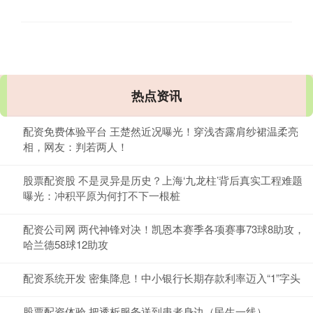
热点资讯
配资免费体验平台 王楚然近况曝光！穿浅杏露肩纱裙温柔亮
相，网友：判若两人！
股票配资股 不是灵异是历史？上海‘九龙柱’背后真实工程难题
曝光：冲积平原为何打不下一根桩
配资公司网 两代神锋对决！凯恩本赛季各项赛事73球8助攻，
哈兰德58球12助攻
配资系统开发 密集降息！中小银行长期存款利率迈入“1”字头
股票配资体验 把透析服务送到患者身边（民生一线）