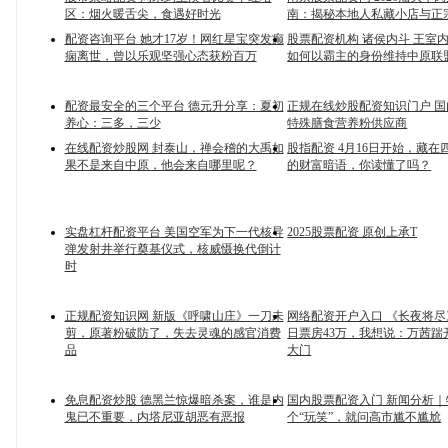
区：烟火暖舌尖，食遇好时光
南：揭秘本地人私藏小店与正
配资咨询平台 她才17岁！网红星宝突发癫
股票配资机构 诸侯内斗 王室
痫离世，曾以乐观坚强心态获粉百万
如何以霸主的身份维持中原联
配资最安全的三个平台 德元升分享：夏初
正规在线炒股配资知识门户 
养心：三多，三少
特殊膳食营养粉供应商
在线配资炒股网 封泰山，禅会稽的大禹如
股指配资 4月16日开始，藏在
果不是来自中原，他会来自哪里呢？
的财富暗语，你读懂了吗？
实盘杠杆配资平台 美国空军为下一代核导
2025股票配资 原创上承T
弹发射井举行奠基仪式，核威慑换代倒计
时
正规配资知识网 新版《呼啸山庄》一刀未
网络配资开户入口 《长夜将
剪，原著粉破防了，失去灵魂的感官消费
日票房43万，我想说：万茜踹
品
大门
免息配资炒股 德黑兰惊爆暗杀案，谁是内
国内股票配资入门 新闻分析
鬼已不重要，内塔尼亚胡恶有恶报
个“玩笑”，就问高市尴不尴尬