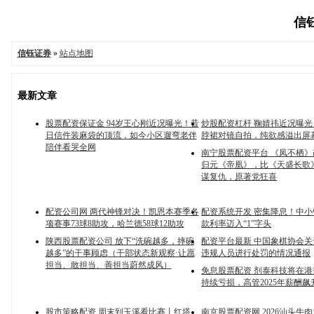
信钰
信钰证券
»
站点地图
最新文章
股票配资保证金 94岁王心刚近况曝光！昔
炒股配资杠杆 鞠婧祎近况曝
日信件装麻袋的顶流，如今小区遛弯老伴
脖裙对镜自拍，纯欲感溢出屏
陪伴看哭全网
南宁股票配资平台 《凤不栖
归元《帝凰》，比《天盛长歌
谋复仇，原著党狂喜
配资公司网 两代神锋对决！凯恩本赛季各
配资系统开发 密集降息！中
项赛事73球8助攻，哈兰德58球12助攻
款利率迈入“1”字头
陕西股票配资公司 放下“洗碗越多，摔碗
配资平台最新 中国象棋协会
越多”的干事顾虑（干部状态新观察·让愿
违规人员进行处罚的情况通报
担当、敢担当、善担当蔚然成风）
免息股票配资 剂泰科技将在
持续亏损，高管2025年薪酬飙
股市策略配资 周末到玉溪看比赛丨红塔
南京股票配资网 2026汕头牛