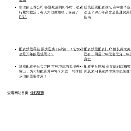
名句
靠谱的证券公司 鲁迅死后的83小时：被进
股民股票配资论坛 高中生毕
行紧急救治，有人为他做脸模，保留了
么证？2026年高含金量且实
DNA
指南
配资炒股导航 票房逆袭 口碑第一！它凭什
配资炒股配资门户 她长得太
么是开年的最强黑马？
己有，同居27年无名无分，年
身亡
炒股配资平台官方网 常乾坤战功表现并不
配资平台网站 高存信到西柏
突出，为何却能晋升中将？朱德一句话揭
周恩来问毛主席你觉得他像谁
示他的重要作用！
查看网站首页:
信钰证券