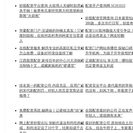
炒股配资平台查询 火箭用人关键时刻亮出
配资开户查询网 SCH1633
杀手锏！板凳奇兵泰特凭两大特质堪称休
斯敦“火箭炮”
炒股配资官网查询 日本最害
386旅，多次吊打日军，创造
华夏配资门户 没滤镜的孙楠太真实！57岁
配资114 陈坤颜值大变引争议
瘦到脱相，在徐州农村养鸡种菜甘当普通
还是自然老去？网友吵翻
人
在线配资服务 解惑专业的高新区私立学校
配资门户网站有哪些 探秘口
怎么收费，设备好环境佳值得了解
升学机构，为孩子升学保驾护
江西股票配资 家传百年的中心川大清铜币
正规配资论坛 朱元璋：哪怕
当制钱十文，成藏家疯抢的“硬通货”
也定要将蓝玉剥皮
排名第一的配资公司 内容充足、应用广泛
配资安全平台 唐代最穷的宰
的宋代刺配刑罚，对犯人而言是宽宥还是
也没有，刮风下雨，举着席子
侮辱？
免费配资系统 融两会丨让硬核法典“动”起
全国配资最好的公司 正在发声
来
年轻人，谁就拥有未来”
网上配资炒股论坛 张献忠逼迫和尚吃肉破
最好的配资公司 原创他在土
戒，和尚淡定说了10个字，结果却成千古
石头，挂在牛脖子上，专家看