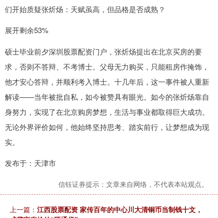
们开始质疑张炘炀：天赋虽高，但品格是否成熟？
展开剩余53%
硕士毕业前夕深圳股票配资门户，张炘炀提出在北京买房的要
求，否则不答辩、不考博士。父母无力购买，只能租房作掩饰，
他才安心答辩，并顺利考入博士。十几年后，这一事件被人重新
解读——当年被批自私，如今被赞具有眼光。如今的张炘炀靠自
身努力，实现了在北京购房梦想，生活与事业都取得巨大成功。
无论外界评价如何，他始终坚持思考、踏实前行，让梦想成为现
实。
发布于：天津市
信钰证券提示：文章来自网络，不代表本站观点。
上一篇：
江西股票配资 家传百年的中心川大清铜币当制钱十文，