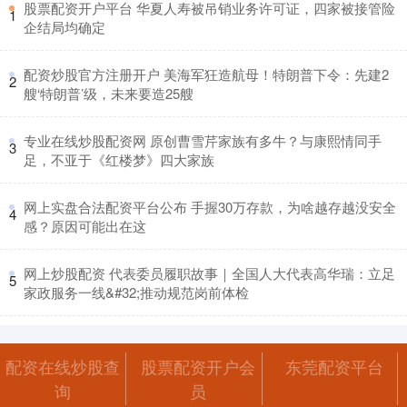
​股票配资开户平台 华夏人寿被吊销业务许可证，四家被接管险
1
企结局均确定
​配资炒股官方注册开户 美海军狂造航母！特朗普下令：先建2
2
艘‘特朗普’级，未来要造25艘
​专业在线炒股配资网 原创曹雪芹家族有多牛？与康熙情同手
3
足，不亚于《红楼梦》四大家族
​网上实盘合法配资平台公布 手握30万存款，为啥越存越没安全
4
感？原因可能出在这
​网上炒股配资 代表委员履职故事｜全国人大代表高华瑞：立足
5
家政服务一线&#32;推动规范岗前体检
配资在线炒股查
股票配资开户会
东莞配资平台
询
员