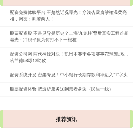
配资免费体验平台 王楚然近况曝光！穿浅杏露肩纱裙温柔亮
相，网友：判若两人！
股票配资股 不是灵异是历史？上海‘九龙柱’背后真实工程难题
曝光：冲积平原为何打不下一根桩
配资公司网 两代神锋对决！凯恩本赛季各项赛事73球8助攻，
哈兰德58球12助攻
配资系统开发 密集降息！中小银行长期存款利率迈入“1”字头
股票配资体验 把透析服务送到患者身边（民生一线）
推荐资讯